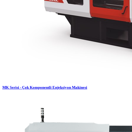
MK Serisi - Çok Komponentli Enjeksiyon Makinesi