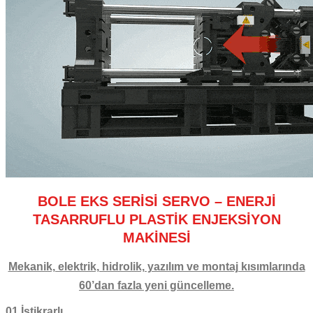
BOLE EKS SERİSİ SERVO – ENERJİ
TASARRUFLU PLASTİK ENJEKSİYON
MAKİNESİ
Mekanik, elektrik, hidrolik, yazılım ve montaj kısımlarında
60’dan fazla yeni güncelleme.
01.İstikrarlı