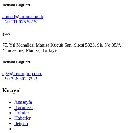
İletişim Bilgileri
ahmed@trimm.com.tr
+20 111 075 5815
Şube
75. Yıl Mahallesi Manisa Küçük San. Sitesi 5323. Sk. No:35/A
Yunusemre, Manisa, Türkiye
İletişim Bilgileri
ege@favorigrup.com
+90 236 302 3232
Kısayol
Anasayfa
Kurumsal
Ürünler
Haberler
İletişim