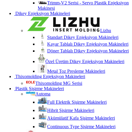
Trimm-V2 Serisi - Servo Plastik Enjeksiyon
Makinesi
Dikey Enjeksiyon Makineleri
Lizhu
Standart Dikey Enjeksiyon Makineleri
Kayar Tablalı Dikey Enjeksiyon Makineleri
Döner Tablalı Dikey Enjeksiyon Makineleri
Özel Üretim Dikey Enjeksiyon Makineleri
Metal Toz Presleme Makineleri
Thixomolding Enjeksiyon Makineleri
Thixomolding MG Serisi
Plastik Şişirme Makineleri
Automa
Full Elektrik Şişirme Makineleri
Hibrit Şişirme Makineleri
Akümülatif Kafa Şişirme Makineleri
Continuous Type Şişirme Makineleri