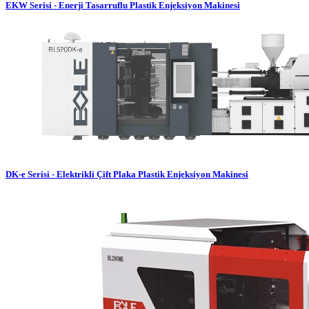
EKW Serisi - Enerji Tasarruflu Plastik Enjeksiyon Makinesi
DK-e Serisi - Elektrikli Çift Plaka Plastik Enjeksiyon Makinesi