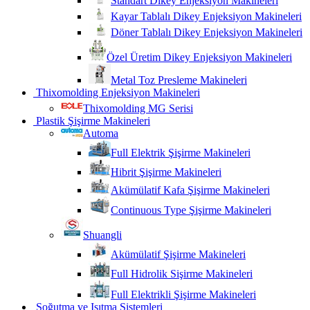
Standart Dikey Enjeksiyon Makineleri
Kayar Tablalı Dikey Enjeksiyon Makineleri
Döner Tablalı Dikey Enjeksiyon Makineleri
Özel Üretim Dikey Enjeksiyon Makineleri
Metal Toz Presleme Makineleri
Thixomolding Enjeksiyon Makineleri
Thixomolding MG Serisi
Plastik Şişirme Makineleri
Automa
Full Elektrik Şişirme Makineleri
Hibrit Şişirme Makineleri
Akümülatif Kafa Şişirme Makineleri
Continuous Type Şişirme Makineleri
Shuangli
Akümülatif Şişirme Makineleri
Full Hidrolik Sişirme Makineleri
Full Elektrikli Şişirme Makineleri
Soğutma ve Isıtma Sistemleri