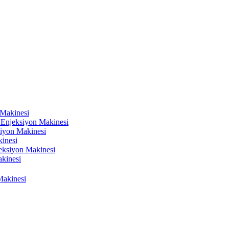
 Makinesi
k Enjeksiyon Makinesi
siyon Makinesi
kinesi
njeksiyon Makinesi
kinesi
Makinesi