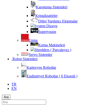
Karıştırma Sistemleri
Kristalizatörler
Diğer Yardımcı Ekipmalar
System Dizayn
Supervısıon
Enma
Kırma Makineleri
Shredders ( Parçalayıcı )
Servo Sistemler
Robot Sistemleri
Kartezyen Robotlar
Endüstriyel Robotlar ( 6 Eksenli )
TR
EN
Ara