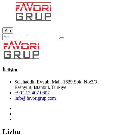
Ara
İletişim
Selahaddin Eyyubi Mah. 1629.Sok. No:3/3
Esenyurt, İstanbul, Türkiye
+90 212 407 0607
info@favorigrup.com
Lizhu