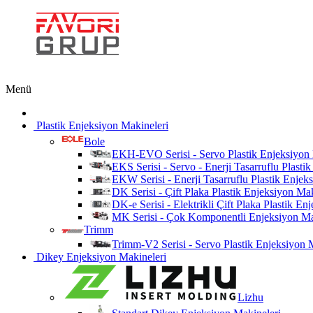
Menü
Plastik Enjeksiyon Makineleri
Bole
EKH-EVO Serisi - Servo Plastik Enjeksiyon
EKS Serisi - Servo - Enerji Tasarruflu Plasti
EKW Serisi - Enerji Tasarruflu Plastik Enjek
DK Serisi - Çift Plaka Plastik Enjeksiyon Ma
DK-e Serisi - Elektrikli Çift Plaka Plastik E
MK Serisi - Çok Komponentli Enjeksiyon Ma
Trimm
Trimm-V2 Serisi - Servo Plastik Enjeksiyon 
Dikey Enjeksiyon Makineleri
Lizhu