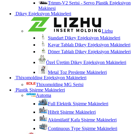
Trimm-V2 Serisi - Servo Plastik Enjeksiyon
Makinesi
Dikey Enjeksiyon Makineleri
Lizhu
Standart Dikey Enjeksiyon Makineleri
Kayar Tablalı Dikey Enjeksiyon Makineleri
Döner Tablalı Dikey Enjeksiyon Makineleri
Özel Üretim Dikey Enjeksiyon Makineleri
Metal Toz Presleme Makineleri
Thixomolding Enjeksiyon Makineleri
Thixomolding MG Serisi
Plastik Şişirme Makineleri
Automa
Full Elektrik Şişirme Makineleri
Hibrit Şişirme Makineleri
Akümülatif Kafa Şişirme Makineleri
Continuous Type Şişirme Makineleri